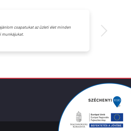
jánlom csapatukat az üzleti élet minden
zi munkájukat.
©2026 Chipland Kft.