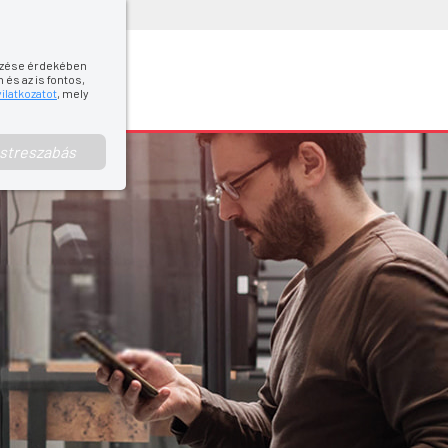
őrzése érdekében
PCSOLAT
és az is fontos,
ilatkozatot
, mely
streszabás