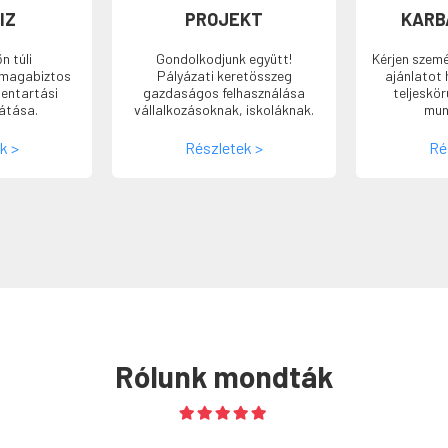
IZ
PROJEKT
KARB
n túli
Gondolkodjunk együtt!
Kérjen szemé
magabiztos
Pályázati keretösszeg
ajánlatot 
entartási
gazdaságos felhasználása
teljeskö
látása.
vállalkozásoknak, iskoláknak.
mun
k >
Részletek >
Ré
Rólunk mondták