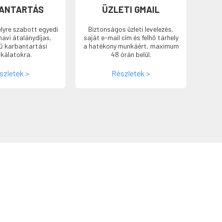
ANTARTÁS
ÜZLETI GMAIL
lyre szabott egyedi
Biztonságos üzleti levelezés,
havi átalánydíjas,
saját e-mail cím és felhő tárhely
rű karbantartási
a hatékony munkáért, maximum
kálatokra.
48 órán belül.
szletek >
Részletek >