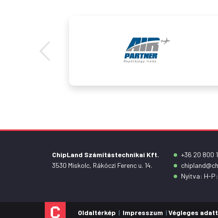
ChipLand Számítástechnikai Kft.
+36 20 800 1
3530 Miskolc, Rákóczi Ferenc u. 14.
chipland@ch
Nyitva: H-P:
Oldaltérkép
|
Impresszum
|
Végleges adatt