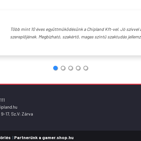
Több mint 10 éves együttműködésünk a Chipland Kft-vel. Jó szívvel a
szereplőjének. Megbízható, szakértő, magas szintű szaktudás jellem
111
ipland.hu
 9-17, Sz,V: Zárva
örlés
|
Partnerünk a gamer.shop.hu