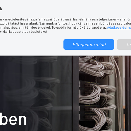
k
ak megjelenítéséhez, a felhasználóbarát vásárlási élmény és a teljesítmény ellen
PC ÉPÍTÉSE
PROJEKT
SZERVIZ
KARBANTARTÁS
ÜZLETI GMAIL
KA
 szolgáltatást használunk. Számunkra fontos, hogy kényelmesen böngéssz az oldalon 
lmakat láss, ami tényleg érdekel. További információkért olvasd el az
Adatkezelési ny
e-kkal kapcsolatos részleteket.
Elfogadom mind
Te
kben