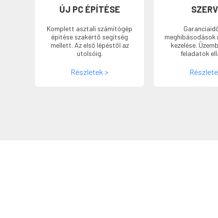
ÚJ PC ÉPÍTÉSE
SZERV
Komplett asztali számítógép
Garanciaidő
építése szakértő segítség
meghibásodások 
mellett. Az első lépéstől az
kezelése. Üzemb
utolsóig.
feladatok el
Részletek >
Részlete