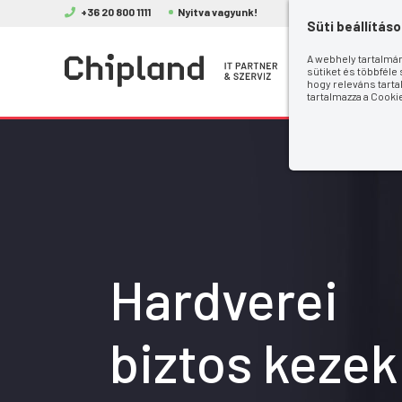
+36 20 800 1111
Nyitva vagyunk!
Süti beállításo
A webhely tartalmán
ÚJ 
sütiket és többféle
hogy releváns tarta
tartalmazza a Cooki
Hardverei
biztos keze